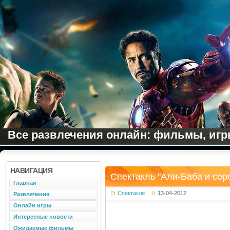
Все развлечения онлайн: фильмы, игры
НАВИГАЦИЯ
Спектакль "Али-Баба и сор
Главная
Спектакли
13-04-2012
Развлечения
Онлайн игры
Интересные новости
Ожидаемые фильмы