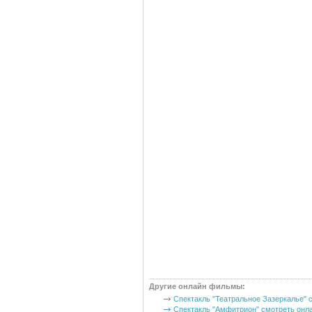
Другие
онлайн фильмы
:
Спектакль "Театральное Зазеркалье" 
Спектакль "Амфитрион" смотреть онл