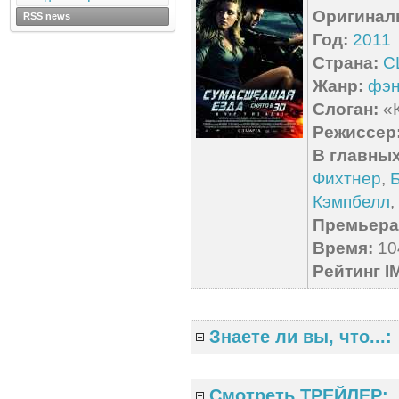
Оригинал
RSS news
Год:
2011
Страна:
С
Жанр:
фэн
Слоган:
«К
Режиссер
В главных
Фихтнер
,
Кэмпбелл
,
Премьера 
Время:
104
Рейтинг I
Знаете ли вы, что...:
Смотреть ТРЕЙЛЕР: