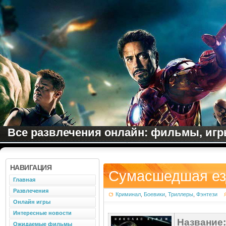
Все развлечения онлайн: фильмы, игры
НАВИГАЦИЯ
Сумасшедшая езд
Главная
Развлечения
Криминал
,
Боевики
,
Триллеры
,
Фэнтези
Онлайн игры
Интересные новости
Название:
Ожидаемые фильмы