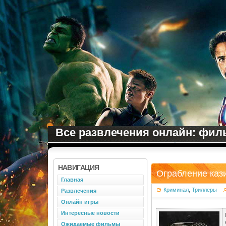
Все развлечения онлайн: филь
НАВИГАЦИЯ
Ограбление кази
Главная
Криминал
,
Триллеры
Развлечения
Онлайн игры
Интересные новости
Ожидаемые фильмы