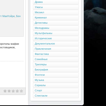
Драма
Ужасы
Мюзикл
ут МакНэйри
,
Бен
Криминал
Детективы
Мелодрамы
Мультфильмы
Исторические
Документальное
 Воротилы мафии
ростовщиков,
Приключения
Фантастика
Семейные
Триллеры
Биография
Фэнтези
Музыка
Сериалы
Спорт
Спектакли