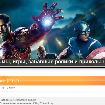
мы, игры, забавные ролики и приколы на
но (2012)
22-12-2012
Название:
Ограбление казино
Оригинальное название:
Killing Them Softly