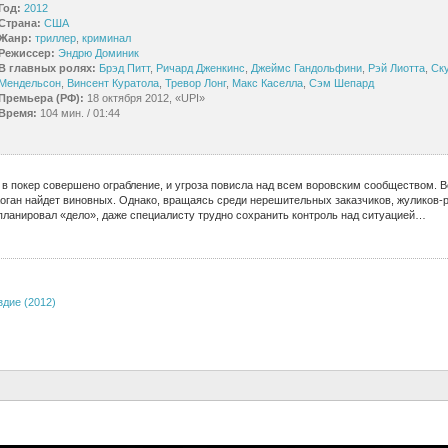
Год:
2012
Страна:
США
Жанр:
триллер
,
криминал
Режиссер:
Эндрю Доминик
В главных ролях:
Брэд Питт
,
Ричард Дженкинс
,
Джеймс Гандольфини
,
Рэй Лиотта
,
Ск
Мендельсон
,
Винсент Куратола
,
Тревор Лонг
,
Макс Каселла
,
Сэм Шепард
Премьера (РФ):
18 октября 2012, «UPI»
Время:
104 мин. / 01:44
 в покер совершено ограбление, и угроза повисла над всем воровским сообществом.
Коган найдет виновных. Однако, вращаясь среди нерешительных заказчиков, жуликов-
спланировал «дело», даже специалисту трудно сохранить контроль над ситуацией…
здие (2012)