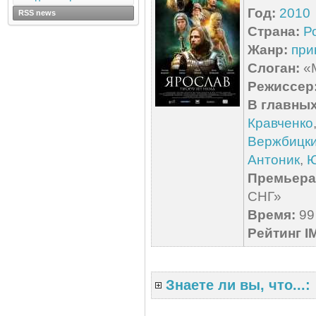
Год:
2010
RSS news
Страна:
Р
Жанр:
при
Слоган:
«M
Режиссер
В главных
Кравченко
Вержбицк
Антоник
,
Ю
Премьера 
СНГ»
Время:
99 
Рейтинг I
Знаете ли вы, что...: