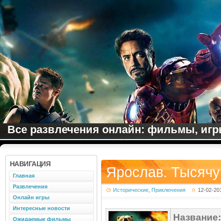
Все развлечения онлайн: фильмы, игры
НАВИГАЦИЯ
Ярослав. Тысячу 
Главная
Развлечения
Исторические
,
Приключения
12-02-20
Онлайн игры
Интересные новости
Название:
Ожидаемые фильмы