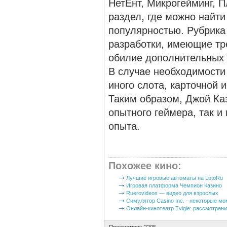
НетЕнт, Микрогейминг, П
раздел, где можно найт
популярностью. Рубрика
разработки, имеющие тр
обилие дополнительных 
В случае необходимости 
иного слота, карточной и
Таким образом, Джой Ка
опытного геймера, так и
опыта.
Похожее кино
:
Лучшие игровые автоматы на LotoRu
Игровая платформа Чемпион Казино
Ruerovideos — видео для взрослых
Симулятор Casino Inc. - некоторые м
Онлайн-кинотеатр Tvigle: рассмотрен