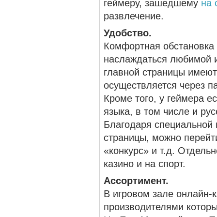
геймеру, зашедшему
на 
развлечение.
Удобство.
Комфортная обстановка 
наслаждаться любимой иг
главной страницы имеют
осуществляется через па
Кроме того, у геймера 
языка, в том числе и рус
Благодаря специальной 
страницы, можно перейти
«конкурс» и т.д. Отдельн
казино и на спорт.
Ассортимент.
В игровом зале онлайн-
производителями которы