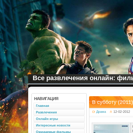
Все развлечения онлайн: филь
НАВИГАЦИЯ
В субботу (2011)
Главная
Драма
12-02-2012
Развлечения
Онлайн игры
Интересные новости
Ожидаемые фильмы