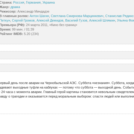
Страна:
Россия
,
Германия
,
Украина
Жанр:
драма
Режиссер:
Александр Миндадзе
В главных ролях:
Антон Шагин
,
Светлана Смирнова-Марцинкевич
,
Станислав Рядинс
Петкун
,
Сергей Громов
,
Алексей Демидов
,
Василий Гузов
,
Алексей Шлямин
,
Ульяна Фо
Премьера (РФ):
24 марта 2011, «Кино без границ»
Время:
99 мин. / 01:39
Рейтинг IMDB:
5.20 (234)
первый день после аварии на Чернобыльской АЭС. Суббота «незнания». Суббота, когда
надевают выходные туфли на каблуках — потому что суббота — выходной день. Собы
 24 часа с момента аварии. Главный герой картины становится невольным свидетеле
равду о трагедии и оказывается перед моральным выбором: спасти людей или выполни