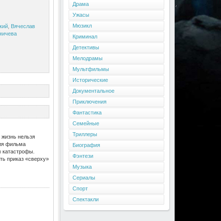
Драма
Ужасы
Мюзикл
кий
,
Вячеслав
мичева
Криминал
Детективы
Мелодрамы
Мультфильмы
Исторические
Документальное
Приключения
Фантастика
Семейные
Триллеры
 жизнь нельзя
тия фильма
Биография
м катастрофы.
Фэнтези
ть приказ «сверху»
Музыка
Сериалы
Спорт
Спектакли