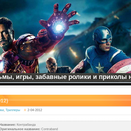
мы, игры, забавные ролики и приколы на
12)
ики
,
Триллеры
2-04-2012
Название:
Контрабанда
Оригинальное название:
Contraband