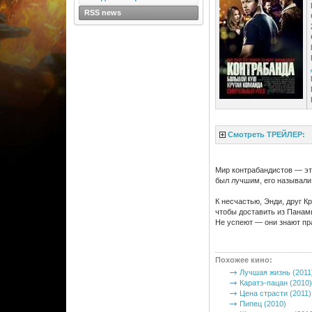
RSS news
Смотреть ТРЕЙЛЕР:
Мир контрабандистов — это
был лучшим, его называли 
К несчастью, Энди, друг Кр
чтобы доставить из Панам
Не успеют — они знают п
Похожее кино
:
Лучшая жизнь (2011
Каратэ-пацан (2010)
Цена страсти (2011)
Пипец (2010)