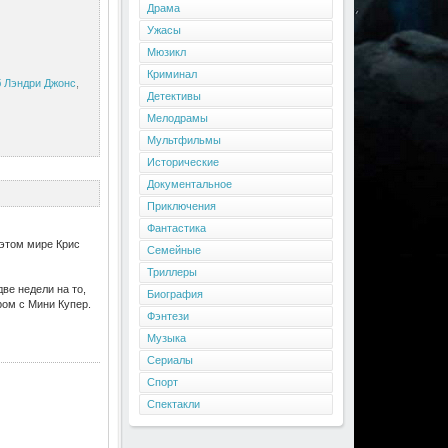
Драма
Ужасы
Мюзикл
Криминал
 Лэндри Джонс
,
Детективы
Мелодрамы
Мультфильмы
Исторические
Документальное
Приключения
Фантастика
 этом мире Крис
Семейные
Триллеры
две недели на то,
Биография
ом с Мини Купер.
Фэнтези
Музыка
Сериалы
Спорт
Спектакли