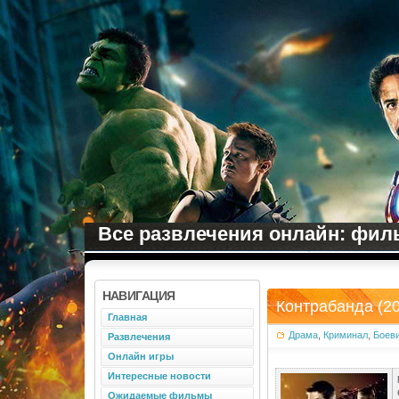
Все развлечения онлайн: филь
НАВИГАЦИЯ
Контрабанда (20
Главная
Драма
,
Криминал
,
Боев
Развлечения
Онлайн игры
Интересные новости
Ожидаемые фильмы