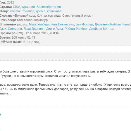
Год:
2012
Страна:
США
,
Франция
,
Великобритания
Жанр:
боевик
,
триллер
,
драма
,
криминал
Слоган:
«Большой куш. Крутая команда. Смертельный риск.»
Режиссер:
Бальтасар Кормакур
В главных ролях:
Марк Уолберг
,
Кейт Бекинсейл
,
Бен Фостер
,
Джованни Рибизи
,
Калеб
Дж.К. Симмонс
,
Лаки Джонсон
,
Диего Луна
,
Роберт Уолберг
,
Джейсон Митчел
Премьера (РФ):
12 января 2012, «UPI»
Время:
109 мин. / 01:49
Рейтинг IMDB:
6.70 (5 981)
 большие ставки и огромный риск. Cтоит оступиться лишь раз, и тебя ждет смерть. В
Гудини, но он вышел из игры, женился и начал новую жизнь.
иса, провалил одно дело. Теперь платить по счетам придется обоим. У них есть всего 
ы в США 15 миллионов фальшивых долларов, разделенных на 4 партии, каждая размер
равила…
)