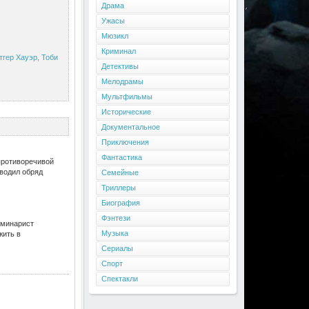
Драма
Ужасы
Мюзикл
Криминал
тгер Хауэр
,
Тоби
Детективы
Мелодрамы
Мультфильмы
Исторические
Документальное
Приключения
Фантастика
противоречивой
оводил обряд
Семейные
Триллеры
Биография
Фэнтези
еминарист
Музыка
жить в
Сериалы
Спорт
Спектакли