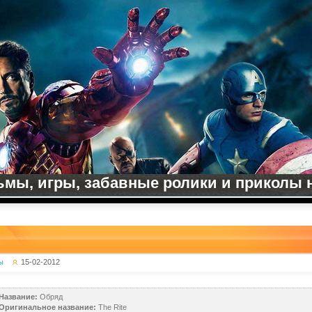
мы, игры, забавные ролики и приколы на
ы
15-02-2012
Название:
Обряд
Оригинальное название:
The Rite