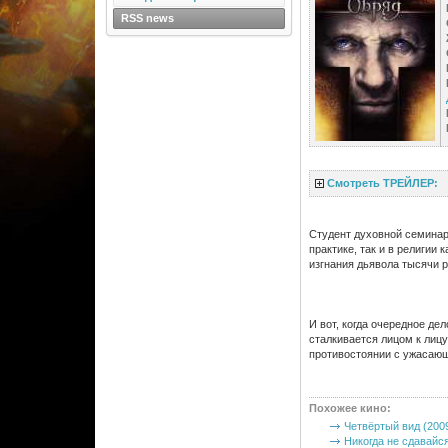
RSS news
Смотреть ТРЕЙЛЕР:
Студент духовной семинари
практике, так и в религии 
изгнания дьявола тысячи р
И вот, когда очередное де
сталкивается лицом к лицу
противостоянии с ужасающи
Похожее кино
:
Четвёртый вид (200
Никогда не сдавайся