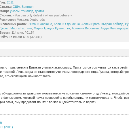
Год:
2011
Страна:
США
,
Венгрия
Жанр:
ужасы
,
триллер
,
драма
Слоган:
«You can only defeat it when you believe.»
Режиссер:
Микаэль Хофстрём
В главных ролях:
Энтони Хопкинс
,
Колин О Донохью
,
Алиси Брага
,
Кьяран Хайндс
,
Ру
Джонс
,
Марта Гастини
,
Мария Грация Кучинотта
,
Арианна Веронези
,
Андре Каллиджари
Время:
114 мин. / 01:54
Рейтинг IMDB:
6.00 (32 441)
и, отправляется в Ватикан учиться экзорцизму. При этом он сомневается как в этой 
как таковой. Лишь когда он становится учеником легендарного отца Лукаса, который пр
аз, его скептицизм начинает таять.
ло об одержимости дьяволом оказывается не по силам самому отцу Лукасу, молодой с
 с феноменом, который наука неспособна ни объяснить, ни контролировать. Чтобы вы
м злом, ему предстоит понять: во что он действительно верит?
9)
 2 (2011)