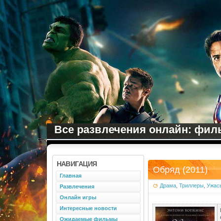
Все развлечения онлайн: филь
НАВИГАЦИЯ
Обряд (2011)
Главная
Драма
,
Триллеры
,
Ужас
Развлечения
Онлайн игры
Интересные новости
Ожидаемые фильмы