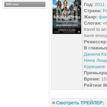
Год:
2011
RSS news
Страна:
Р
Жанр:
фан
Слоган:
«I
travel to 
have enoug
Режиссер
В главных
Данила Ко
Нина Лощ
Корешков
Премьера 
Время:
158
Рейтинг I
Смотреть ТРЕЙЛЕР: