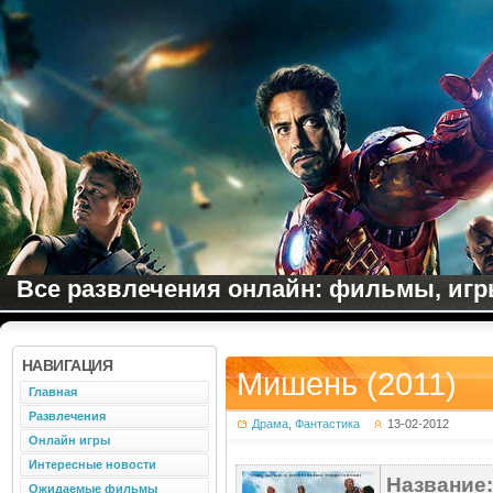
Все развлечения онлайн: фильмы, игры
НАВИГАЦИЯ
Мишень (2011)
Главная
Развлечения
Драма
,
Фантастика
13-02-2012
Онлайн игры
Интересные новости
Название:
Ожидаемые фильмы