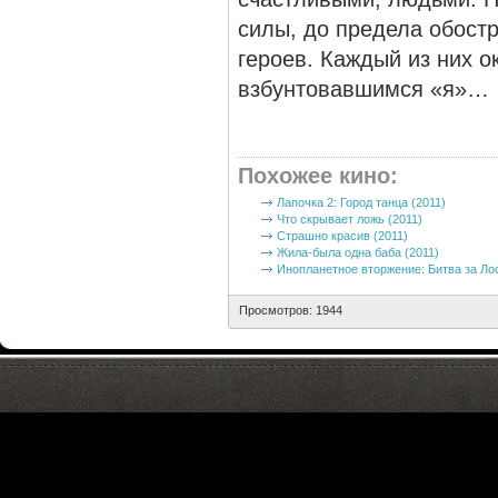
силы, до предела обост
героев. Каждый из них о
взбунтовавшимся «я»…
Похожее кино
:
Лапочка 2: Город танца (2011)
Что скрывает ложь (2011)
Страшно красив (2011)
Жила-была одна баба (2011)
Инопланетное вторжение: Битва за Ло
Просмотров: 1944