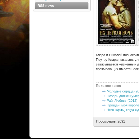
RSS news
Клара и Николай познакоми
Поутру Клара пыталась ули
завязывается жизненный ди
проживающих вместе неско
Похожее кино
:
Молодые сердца (20
Цезарь должен умер
Рай: Любовь (2012)
Прощай, моя короле
Чего ждать, когда ж
Просмотров: 2691