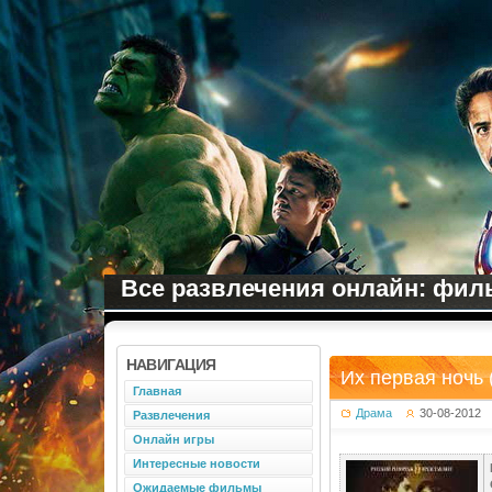
Все развлечения онлайн: филь
НАВИГАЦИЯ
Их первая ночь 
Главная
Драма
30-08-2012
Развлечения
Онлайн игры
Интересные новости
Ожидаемые фильмы