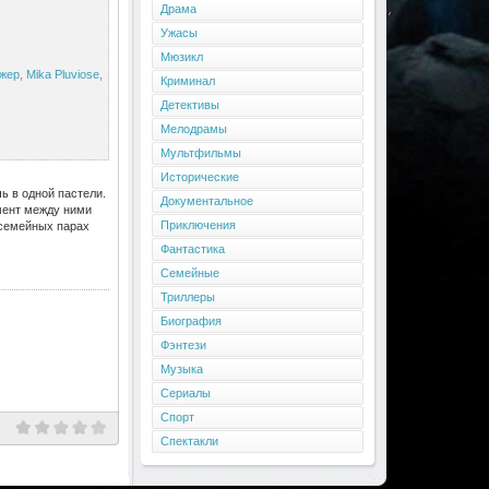
Драма
Ужасы
Мюзикл
жер
,
Mika Pluviose
,
Криминал
Детективы
Мелодрамы
Мультфильмы
Исторические
ь в одной пастели.
Документальное
омент между ними
Приключения
 семейных парах
Фантастика
Семейные
Триллеры
Биография
Фэнтези
Музыка
Сериалы
Спорт
Спектакли