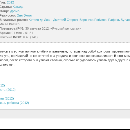
Год:
2012
Страна:
Канада
Жанр:
драма
Режиссер:
Энн Эмон
В главных ролях:
Катрин де Леан
,
Дмитрий Сторож
,
Вероника Ребизов
,
Рафаэь Булан
Maïsa Bastien
Премьера (РФ):
30 августа 2012, «Русский репортаж»
Время:
91 мин. / 01:31
Рейтинг IMDB:
6.40 (141)
лись в местном ночном клубе и опьяненные, потеряв над собой контроль, провели ноч
знуть, но Николай не хочет чтоб она уходила и всячески ее останавливает. В этот м
алог, после которого они узнают столько, сколько не удавалось узнать друг о друге в
лько лет.
12)
еть (2012)
ва (2012)
дешь ребенка (2012)