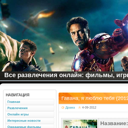
Все развлечения онлайн: фильмы, игры
НАВИГАЦИЯ
Гавана, я люблю тебя (201
Главная
Драма
4-09-2012
Развлечения
Онлайн игры
Интересные новости
Название:
Ожидаемые фильмы