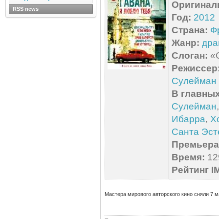
Оригинал
RSS news
Год:
2012
Страна:
Ф
Жанр:
дра
Слоган:
«С
Режиссер
Сулейман
В главных
Сулейман
Ибарра
,
Х
Санта Эст
Премьера 
Время:
129
Рейтинг I
Мастера мирового авторского кино сняли 7 м