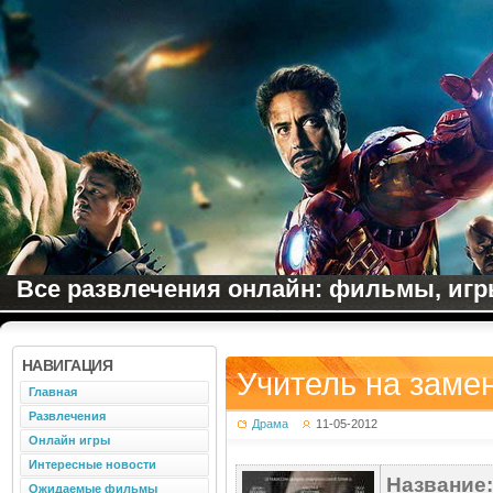
Все развлечения онлайн: фильмы, игры
НАВИГАЦИЯ
Учитель на замен
Главная
Развлечения
Драма
11-05-2012
Онлайн игры
Интересные новости
Название:
Ожидаемые фильмы