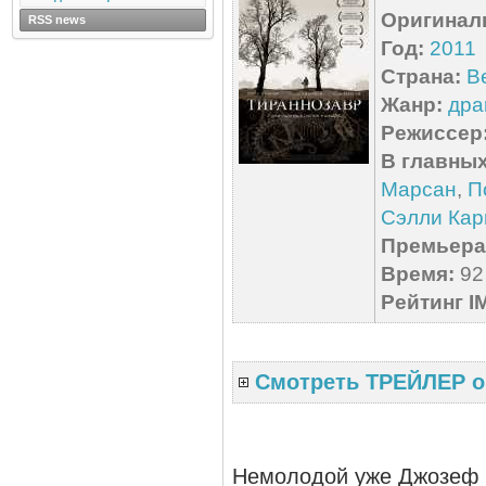
Оригинал
RSS news
Год:
2011
Страна:
В
Жанр:
дра
Режиссер
В главных
Марсан
,
П
Сэлли Ка
Премьера 
Время:
92 
Рейтинг I
Смотреть ТРЕЙЛЕР о
Немолодой уже Джозеф в