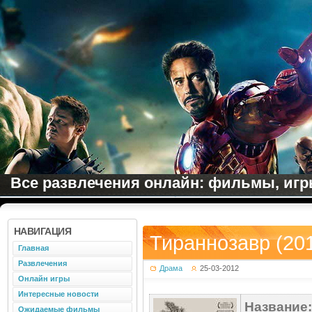
Все развлечения онлайн: фильмы, игры
НАВИГАЦИЯ
Тираннозавр (20
Главная
Развлечения
Драма
25-03-2012
Онлайн игры
Интересные новости
Название:
Ожидаемые фильмы