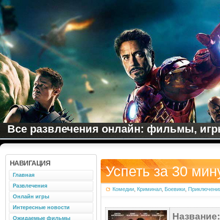
Все развлечения онлайн: фильмы, игры
НАВИГАЦИЯ
Успеть за 30 мин
Главная
Развлечения
Комедии
,
Криминал
,
Боевики
,
Приключени
Онлайн игры
Интересные новости
Название:
Ожидаемые фильмы