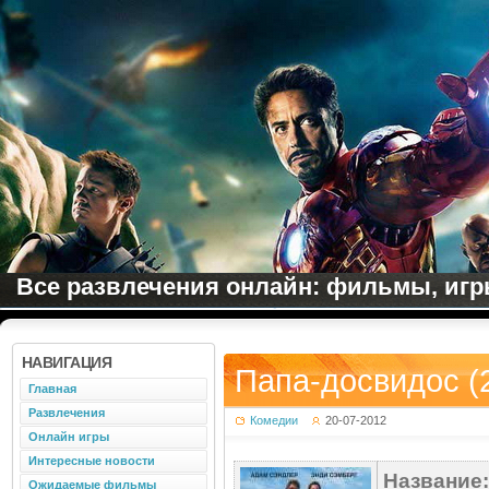
Все развлечения онлайн: фильмы, игры
НАВИГАЦИЯ
Папа-досвидос (
Главная
Развлечения
Комедии
20-07-2012
Онлайн игры
Интересные новости
Название:
Ожидаемые фильмы