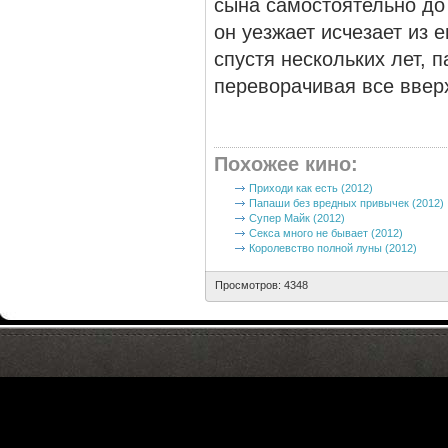
сына самостоятельно до
он уезжает исчезает из 
спустя нескольких лет, 
переворачивая все ввер
Похожее кино
:
Приходи как есть (2012)
Папаши без вредных привычек (2012)
Супер Майк (2012)
Секса много не бывает (2012)
Королевство полной луны (2012)
Просмотров: 4348