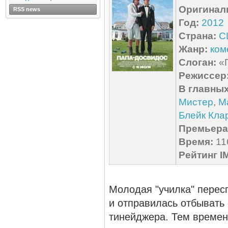
Оригинал
RSS news
Год:
2012
Страна:
С
Жанр:
ком
Слоган:
«П
Режиссер
В главных
Мистер
,
М
Блейк Кла
Премьера 
Время:
116
Рейтинг I
Молодая "училка" перес
и отправилась отбывать
тинейджера. Тем време