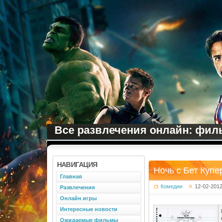
Все развлечения онлайн: филь
НАВИГАЦИЯ
Ночь с Бет Купе
Главная
Комедии
12-02-201
Развлечения
Онлайн игры
Интересные новости
Ожидаемые фильмы