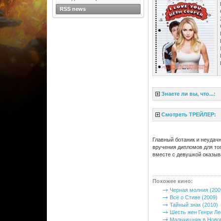
RSS news
Знаете ли вы, что...:
Смотреть ТРЕЙЛЕР:
Главный ботаник и неудачн
вручения дипломов для тог
вместе с девушкой оказыв
Похожее кино
:
Черная молния (200
Всё о Стиве (2009)
Тайный знак (2010)
Шесть жен Генри Ле
Мальчишник в Ново