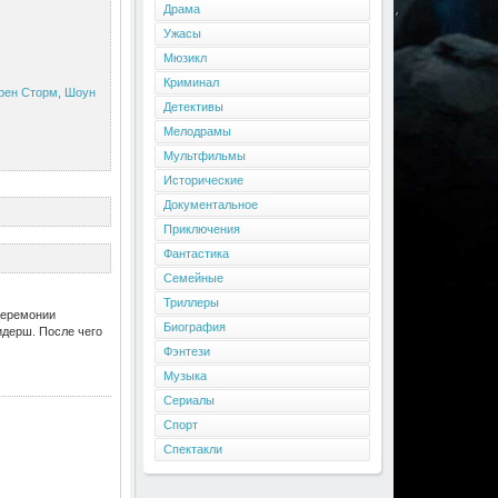
Драма
Ужасы
Мюзикл
Криминал
рен Сторм
,
Шоун
Детективы
Мелодрамы
Мультфильмы
Исторические
Документальное
Приключения
Фантастика
Семейные
Триллеры
 церемонии
Биография
идерш. После чего
Фэнтези
Музыка
Сериалы
Спорт
Спектакли