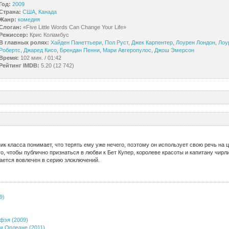
Год:
2009
Страна:
США
,
Канада
Жанр:
комедия
Слоган:
«Five Little Words Can Change Your Life»
Режиссер:
Крис Коламбус
В главных ролях:
Хайден Панеттьери
,
Пол Руст
,
Джек Карпентер
,
Лоурен Лондон
,
Лоу
Робертс
,
Джаред Кисо
,
Брендан Пенни
,
Мари Авгеропулос
,
Джош Эмерсон
Время:
102 мин. / 01:42
Рейтинг IMDB:
5.20 (12 742)
ик класса понимает, что терять ему уже нечего, поэтому он использует свою речь на
о, чтобы публично признаться в любви к Бет Купер, королеве красоты и капитану чирл
ается вовлечен в серию злоключений.
9)
фэя (2009)
м Орлеане (2011)