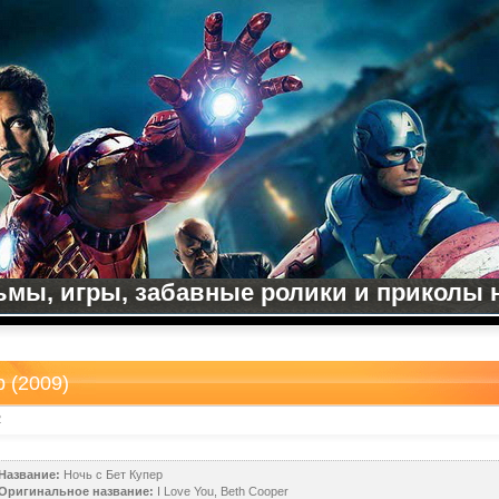
мы, игры, забавные ролики и приколы на
р (2009)
2
Название:
Ночь с Бет Купер
Оригинальное название:
I Love You, Beth Cooper