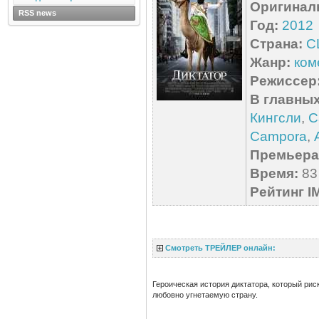
Оригинал
RSS news
Год:
2012
Страна:
С
Жанр:
ком
Режиссер
В главных
Кингсли
,
С
Campora
,
Премьера 
Время:
83 
Рейтинг I
Смотреть ТРЕЙЛЕР онлайн:
Героическая история диктатора, который рис
любовно угнетаемую страну.