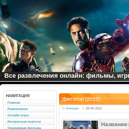
Все развлечения онлайн: фильмы, игры
НАВИГАЦИЯ
Диктатор (2012)
Главная
Комедии
20-05-2012
Развлечения
Онлайн игры
Интересные новости
Название:
Ожидаемые фильмы