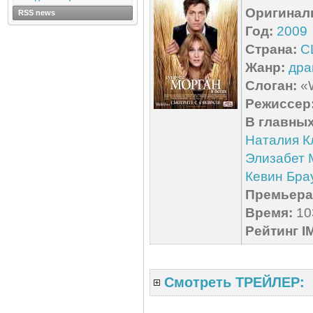
Оригинал
RSS news
Год:
2009
Страна:
С
Жанр:
дра
Слоган:
«W
Режиссер
В главных
Наталия К
Элизабет 
Кевин Бра
Премьера 
Время:
103
Рейтинг I
Смотреть ТРЕЙЛЕР: