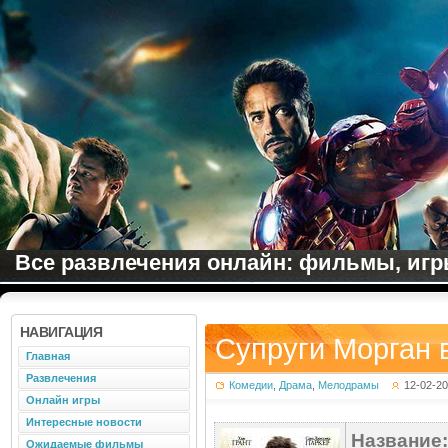
Все развлечения онлайн: фильмы, игры
НАВИГАЦИЯ
Супруги Морган в
Главная
Развлечения
Комедии
,
Драма
,
Мелодрамы
12-02-2
Онлайн игры
Интересные новости
Название:
Ожидаемые фильмы