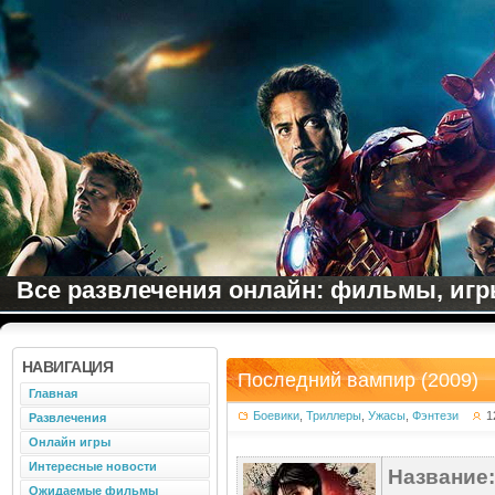
Все развлечения онлайн: фильмы, игры
НАВИГАЦИЯ
Последний вампир (2009)
Главная
Боевики
,
Триллеры
,
Ужасы
,
Фэнтези
1
Развлечения
Онлайн игры
Интересные новости
Название:
Ожидаемые фильмы