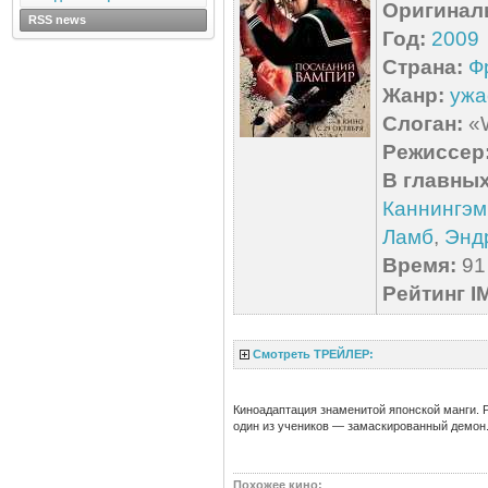
Оригинал
RSS news
Год:
2009
Страна:
Ф
Жанр:
ужа
Слоган:
«W
Режиссер
В главных
Каннингэм
Ламб
,
Энд
Время:
91 
Рейтинг I
Смотреть ТРЕЙЛЕР:
Киноадаптация знаменитой японской манги. 
один из учеников — замаскированный демон
Похожее кино
: