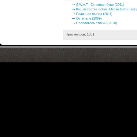
S.W.A.T.: Огненная буря (2011)
Кошки против собак: Месть Китти Гало
Реальная сказка (2011)
Оттепель (2009)
Повелитель стихий (2010)
Просмотров: 1831