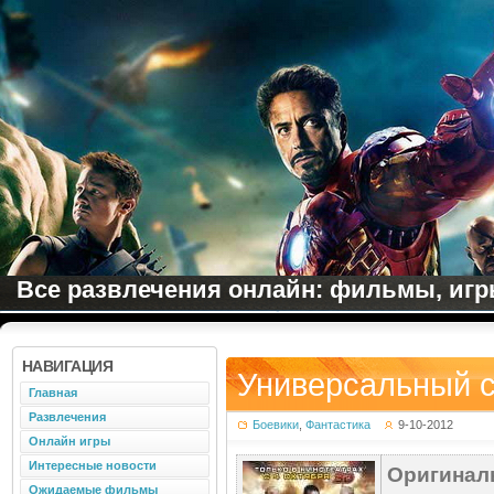
Все развлечения онлайн: фильмы, игры
НАВИГАЦИЯ
Универсальный с
Главная
Развлечения
Боевики
,
Фантастика
9-10-2012
Онлайн игры
Интересные новости
Оригинал
Ожидаемые фильмы