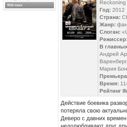
Reckoning
RSS news
Год:
2012
Страна:
С
Жанр:
фан
Слоган:
«U
Режиссер
В главных
Андрей Ар
Варенберг
Мария Бон
Премьера 
Время:
114
Рейтинг I
Действие боевика разво
потеряла свою актуально
Деверо с давних времен
недолюбливают друг друг