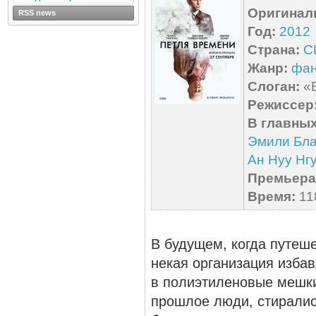
Оригинал
RSS news
Год:
2012
Страна:
С
Жанр:
фан
Слоган:
«В
Режиссер
В главных
Эмили Бла
Ан Нуу Нг
Премьера 
Время:
118
В будущем, когда путеш
некая организация изба
в полиэтиленовые мешки
прошлое люди, стирались