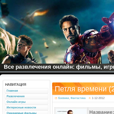
Все развлечения онлайн: фильмы, игры
НАВИГАЦИЯ
Петля времени (
Главная
Развлечения
Боевики
,
Фантастика
1-12-2012
Онлайн игры
Интересные новости
Название:
Ожидаемые фильмы